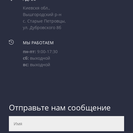
Киевскя обл.,
Вышгородский р-н
с. Старые Петровцы,
ул. Дубровского 8б

МЫ РАБОТАЕМ
пн-пт:
9:00-17:30
сб:
выходной
вс:
выходной
Отправьте нам сообщение