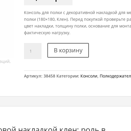
Консоль для полки с декоративной накладкой для 
полки (180×180, Клен). Перед покупкой проверьте р
цвет накладки, толщину полки, основание для монт
фактическую нагрузку.
Количество
В корзину
товара
Консоль
х180
мм
Артикул:
38458
Категории:
Консоли
,
Полкодержате
с
пластиковой
накладкой
клен
овой накладкой клен: роль в