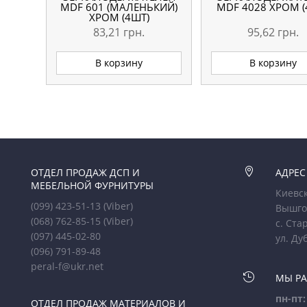
MDF 601 (МАЛЕНЬКИЙ)
MDF 4028 ХРОМ (
ХРОМ (4ШТ)
83,21
грн.
95,62
грн.
В корзину
В корзину
ОТДЕЛ ПРОДАЖ ДСП И

АДРЕС
МЕБЕЛЬНОЙ ФУРНИТУРЫ
Киевск
(099) 423-51-13
(Viber)
Вышго
(068) 762-85-15
(Viber)
с. Ста
(097) 445-02-80
ул. Ду
(096) 791-89-48
peral-f@ukr.net

МЫ Р
пн-пт:
ОТДЕЛ ПРОДАЖ МАТЕРИАЛОВ И