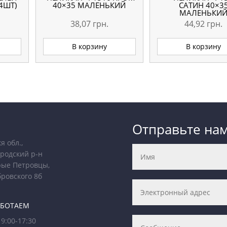
4ШТ)
40×35 МАЛЕНЬКИЙ
САТИН 40×3
МАЛЕНЬКИ
38,07
грн.
44,92
грн.
В корзину
В корзину
Отправьте на
я обл.,
родский р-н
рые Петровцы,
бровского 8б
АБОТАЕМ
9:00-17:30