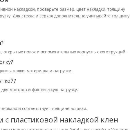
тивной накладкой, проверьте размер, цвет накладки, толщину
рузку. Для стекла и зеркал дополнительно учитывайте толщину
я?
н, открытых полок и вспомогательных корпусных конструкций.
олку?
длины полки, материала и нагрузки.
упкой?
е для монтажа и фактическую нагрузку.
 зеркало и соответствует толщине вставки.
м с пластиковой накладкой клен
клен можно в интернет-магазине Peral с доставкой по Украине.