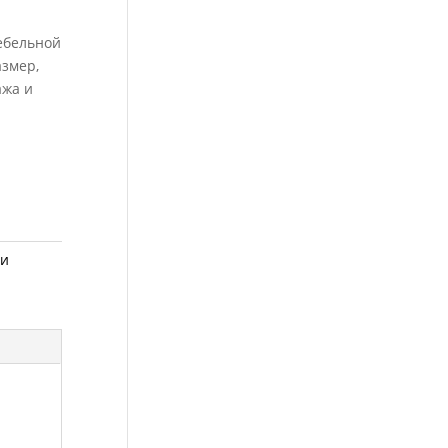
мебельной
азмер,
ажа и
ли