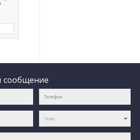
5
Й
м сообщение