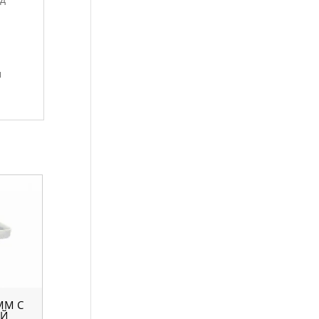
я
ММ С
ОЙ