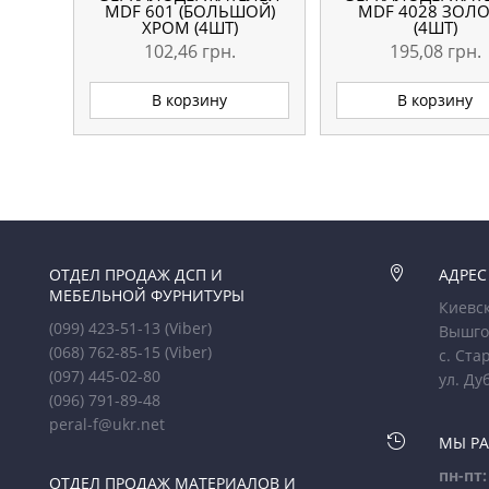
MDF 601 (БОЛЬШОЙ)
MDF 4028 ЗОЛ
ХРОМ (4ШТ)
(4ШТ)
102,46
грн.
195,08
грн.
В корзину
В корзину
ОТДЕЛ ПРОДАЖ ДСП И

АДРЕС
МЕБЕЛЬНОЙ ФУРНИТУРЫ
Киевск
(099) 423-51-13
(Viber)
Вышго
(068) 762-85-15
(Viber)
с. Ста
(097) 445-02-80
ул. Ду
(096) 791-89-48
peral-f@ukr.net

МЫ Р
пн-пт:
ОТДЕЛ ПРОДАЖ МАТЕРИАЛОВ И