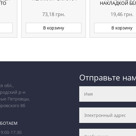
ОТО
НАКЛАДКОЙ БЕ
73,18
грн.
19,46
грн.
В корзину
В корзину
Отправьте на
я обл.,
родский р-н
рые Петровцы,
бровского 8б
АБОТАЕМ
9:00-17:30