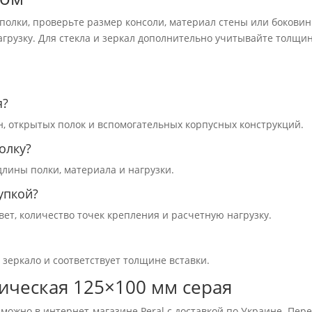
 полки, проверьте размер консоли, материал стены или боковин
агрузку. Для стекла и зеркал дополнительно учитывайте толщи
я?
н, открытых полок и вспомогательных корпусных конструкций.
олку?
длины полки, материала и нагрузки.
упкой?
вет, количество точек крепления и расчетную нагрузку.
 зеркало и соответствует толщине вставки.
ическая 125×100 мм серая
можно в интернет-магазине Peral с доставкой по Украине. Пер