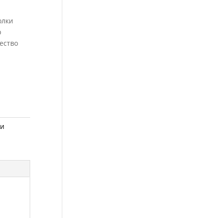
олки
р
ество
ли