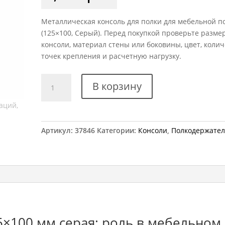
Металлическая консоль для полки для мебельной п
(125×100, Серый). Перед покупкой проверьте разме
консоли, материал стены или боковины, цвет, колич
точек крепления и расчетную нагрузку.
Количество
В корзину
товара
Консоль
металлическая
125x100
Артикул:
37846
Категории:
Консоли
,
Полкодержате
мм
серая
5×100 мм серая: роль в мебельном