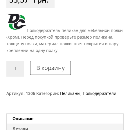
Полкодержатель-пеликан для мебельной полки
(Хром). Перед покупкой проверьте размер пеликана,
толщину полки, материал полки, цвет покрытия и пару
креплений на одну полку.
Количество
В корзину
товара
Крепеж
для
полок
Артикул:
1306
Категории:
Пеликаны
,
Полкодержатели
"пеликан"
МР
4004
аналог
Описание
Детали