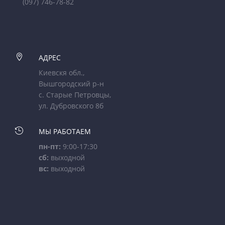
(097) 746-78-82

АДРЕС
Киевскя обл.,
Вышгородский р-н
с. Старые Петровцы,
ул. Дубровского 8б

МЫ РАБОТАЕМ
пн-пт:
9:00-17:30
сб:
выходной
вс:
выходной