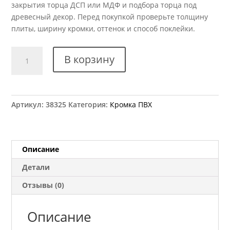
закрытия торца ДСП или МДФ и подбора торца под
древесный декор. Перед покупкой проверьте толщину
плиты, ширину кромки, оттенок и способ поклейки.
Количество
В корзину
товара
Кромка
ПВХ
Kromag
Артикул:
38325
Категория:
Кромка ПВХ
12.03
Бук
темный
22x2
Описание
мм
Детали
Отзывы (0)
Описание