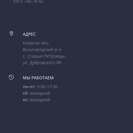
(097) 746-78-82

АДРЕС
Киевскя обл.,
Вышгородский р-н
с. Старые Петровцы,
ул. Дубровского 8б

МЫ РАБОТАЕМ
пн-пт:
9:00-17:30
сб:
выходной
вс:
выходной