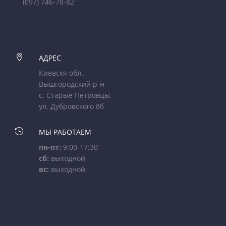
(097) 746-78-82

АДРЕС
Киевскя обл.,
Вышгородский р-н
с. Старые Петровцы,
ул. Дубровского 8б

МЫ РАБОТАЕМ
пн-пт:
9:00-17:30
сб:
выходной
вс:
выходной