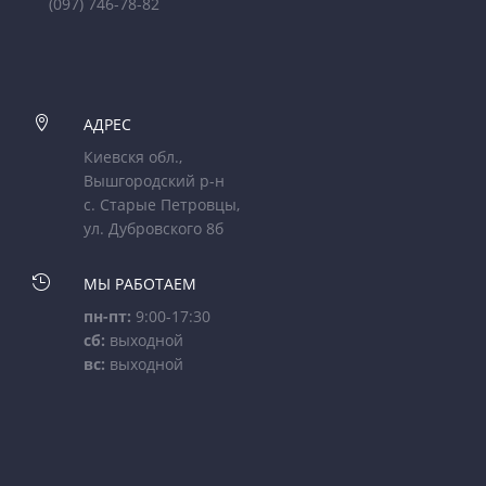
(097) 746-78-82

АДРЕС
Киевскя обл.,
Вышгородский р-н
с. Старые Петровцы,
ул. Дубровского 8б

МЫ РАБОТАЕМ
пн-пт:
9:00-17:30
сб:
выходной
вс:
выходной