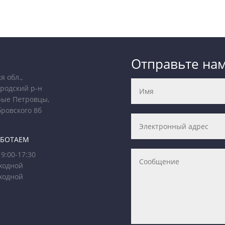
Отправьте на
я обл.,
родский р-н
рые Петровцы,
бровского 8б
АБОТАЕМ
9:00-17:30
ходной
ходной