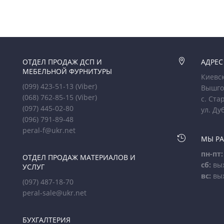
ОТДЕЛ ПРОДАЖ ДСП И

АДРЕС
МЕБЕЛЬНОЙ ФУРНИТУРЫ
Киевск
(099) 423-51-13
(Viber)
Вышго
(068) 762-85-15
(Viber)
с. Ста
(097) 445-02-80
ул. Ду
(096) 791-89-48
peral-f@ukr.net

МЫ Р
пн-пт:
ОТДЕЛ ПРОДАЖ МАТЕРИАЛОВ И
сб:
вы
УСЛУГ
вс:
вы
(097) 487-18-70
peral-sale@ukr.net
БУХГАЛТЕРИЯ