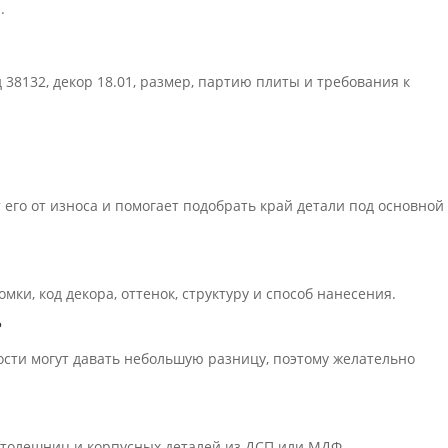
П
.
 38132, декор 18.01, размер, партию плиты и требования к
его от износа и помогает подобрать край детали под основной
ки, код декора, оттенок, структуру и способ нанесения.
?
ости могут давать небольшую разницу, поэтому желательно
 столешниц и корпусных деталей из ДСП или МДФ.