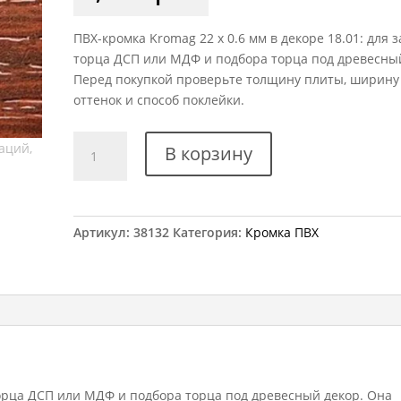
ПВХ-кромка Kromag 22 x 0.6 мм в декоре 18.01: для 
торца ДСП или МДФ и подбора торца под древесный
Перед покупкой проверьте толщину плиты, ширину
оттенок и способ поклейки.
Количество
В корзину
товара
Кромка
ПВХ
Kromag
Артикул:
38132
Категория:
Кромка ПВХ
18.01
Махонь
22x0,6
мм
орца ДСП или МДФ и подбора торца под древесный декор. Она