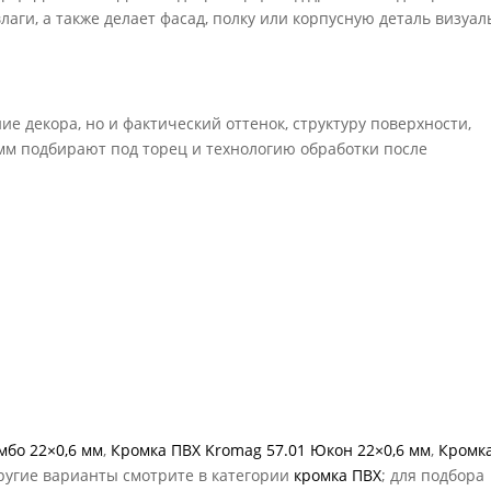
лаги, а также делает фасад, полку или корпусную деталь визуал
е декора, но и фактический оттенок, структуру поверхности,
 мм подбирают под торец и технологию обработки после
мбо 22×0,6 мм
,
Кромка ПВХ Kromag 57.01 Юкон 22×0,6 мм
,
Кромк
Другие варианты смотрите в категории
кромка ПВХ
; для подбора