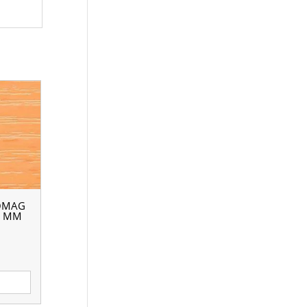
OMAG
6 ММ