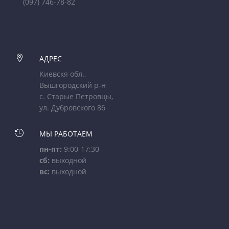
(097) 746-78-82

АДРЕС
Киевскя обл.,
Вышгородский р-н
с. Старые Петровцы,
ул. Дубровского 8б

МЫ РАБОТАЕМ
пн-пт:
9:00-17:30
сб:
выходной
вс:
выходной