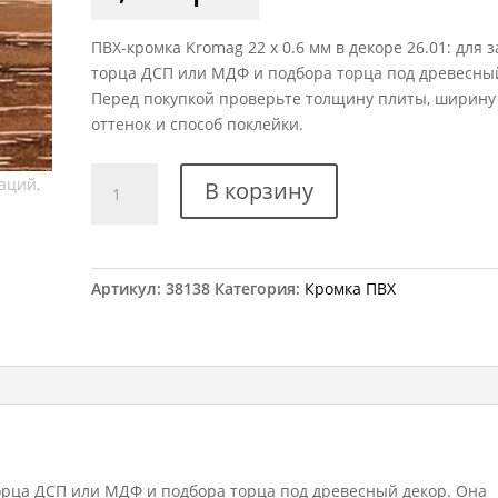
ПВХ-кромка Kromag 22 x 0.6 мм в декоре 26.01: для 
торца ДСП или МДФ и подбора торца под древесный
Перед покупкой проверьте толщину плиты, ширину
оттенок и способ поклейки.
Количество
В корзину
товара
Кромка
ПВХ
Kromag
Артикул:
38138
Категория:
Кромка ПВХ
26.01
Индийское
дерево
22x0,6
мм
орца ДСП или МДФ и подбора торца под древесный декор. Она