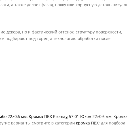
лаги, а также делает фасад, полку или корпусную деталь визуал
е декора, но и фактический оттенок, структуру поверхности,
 мм подбирают под торец и технологию обработки после
мбо 22×0,6 мм
,
Кромка ПВХ Kromag 57.01 Юкон 22×0,6 мм
,
Кромк
Другие варианты смотрите в категории
кромка ПВХ
; для подбора