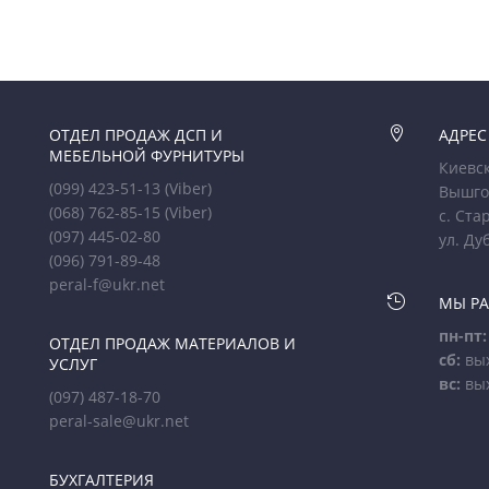
ОТДЕЛ ПРОДАЖ ДСП И

АДРЕС
МЕБЕЛЬНОЙ ФУРНИТУРЫ
Киевск
(099) 423-51-13
(Viber)
Вышго
(068) 762-85-15
(Viber)
с. Ста
(097) 445-02-80
ул. Ду
(096) 791-89-48
peral-f@ukr.net

МЫ Р
пн-пт:
ОТДЕЛ ПРОДАЖ МАТЕРИАЛОВ И
сб:
вы
УСЛУГ
вс:
вы
(097) 487-18-70
peral-sale@ukr.net
БУХГАЛТЕРИЯ