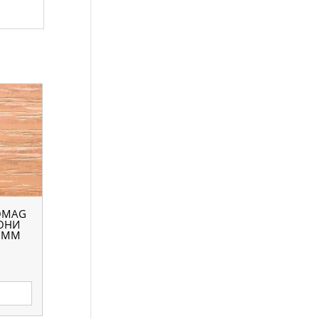
OMAG
МОНИ
6 ММ