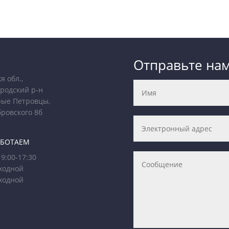
Отправьте на
я обл.,
родский р-н
рые Петровцы,
бровского 8б
АБОТАЕМ
9:00-17:30
ходной
ходной