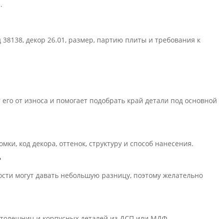
П
.
 38138, декор 26.01, размер, партию плиты и требования к
его от износа и помогает подобрать край детали под основной
ки, код декора, оттенок, структуру и способ нанесения.
?
ости могут давать небольшую разницу, поэтому желательно
 столешниц и корпусных деталей из ДСП или МДФ.