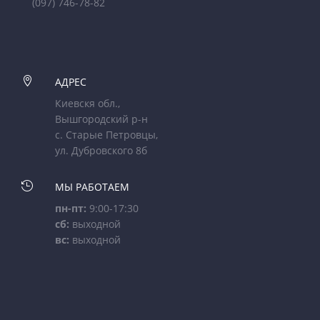
(097) 746-78-82

АДРЕС
Киевскя обл.,
Вышгородский р-н
с. Старые Петровцы,
ул. Дубровского 8б

МЫ РАБОТАЕМ
пн-пт:
9:00-17:30
сб:
выходной
вс:
выходной