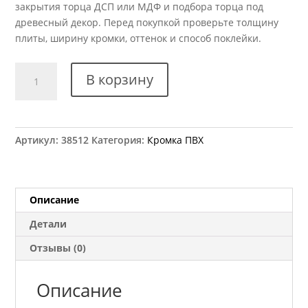
закрытия торца ДСП или МДФ и подбора торца под
древесный декор. Перед покупкой проверьте толщину
плиты, ширину кромки, оттенок и способ поклейки.
Количество
В корзину
товара
Кромка
ПВХ
Kromag
Артикул:
38512
Категория:
Кромка ПВХ
29.02
Зебрано
темный
22x2
Описание
мм
Детали
Отзывы (0)
Описание