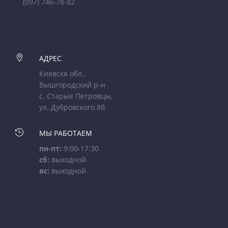
(097) 746-78-82

АДРЕС
Киевскя обл.,
Вышгородский р-н
с. Старые Петровцы,
ул. Дубровского 8б

МЫ РАБОТАЕМ
пн-пт:
9:00-17:30
сб:
выходной
вс:
выходной