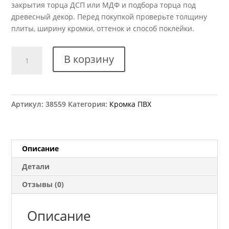
закрытия торца ДСП или МДФ и подбора торца под
древесный декор. Перед покупкой проверьте толщину
плиты, ширину кромки, оттенок и способ поклейки.
Количество
В корзину
товара
Кромка
ПВХ
Kromag
Артикул:
38559
Категория:
Кромка ПВХ
32.02
Орфео
светлый
22x2
Описание
мм
Детали
Отзывы (0)
Описание