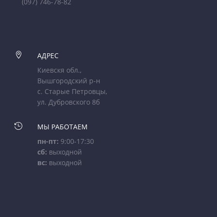
(097) 746-78-82

АДРЕС
Киевскя обл.,
Вышгородский р-н
с. Старые Петровцы,
ул. Дубровского 8б

МЫ РАБОТАЕМ
пн-пт:
9:00-17:30
сб:
выходной
вс:
выходной