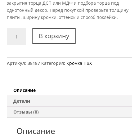
закрытия торца ДСП или МДФ и подбора торца под
однотонный декор. Перед покупкой проверьте толщину
плиты, ширину кромки, оттенок и способ поклейки.
Количество
В корзину
товара
Кромка
ПВХ
Kromag
Артикул:
38187
Категория:
Кромка ПВХ
501.03
Белая
гладкая
22x2
Описание
мм
Детали
Отзывы (0)
Описание