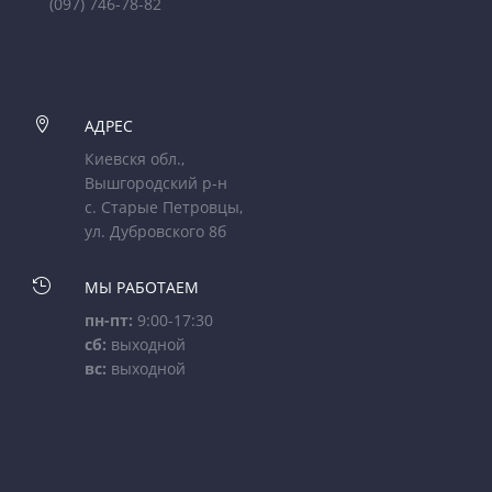
(097) 746-78-82

АДРЕС
Киевскя обл.,
Вышгородский р-н
с. Старые Петровцы,
ул. Дубровского 8б

МЫ РАБОТАЕМ
пн-пт:
9:00-17:30
сб:
выходной
вс:
выходной