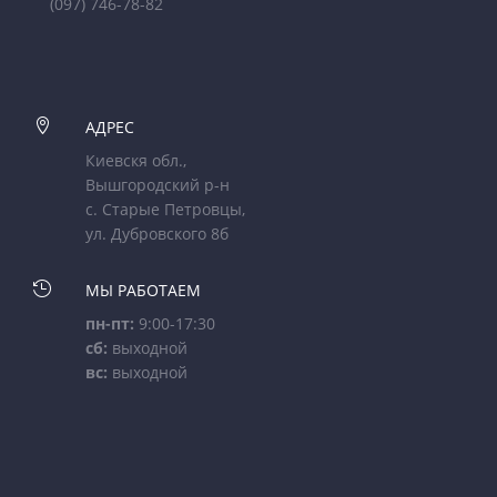
(097) 746-78-82

АДРЕС
Киевскя обл.,
Вышгородский р-н
с. Старые Петровцы,
ул. Дубровского 8б

МЫ РАБОТАЕМ
пн-пт:
9:00-17:30
сб:
выходной
вс:
выходной