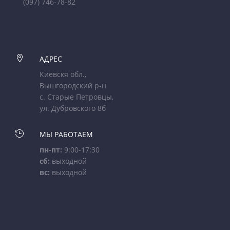
(097) 746-78-82

АДРЕС
Киевскя обл.,
Вышгородский р-н
с. Старые Петровцы,
ул. Дубровского 8б

МЫ РАБОТАЕМ
пн-пт:
9:00-17:30
сб:
выходной
вс:
выходной