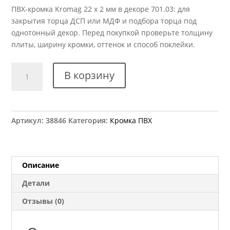
ПВХ-кромка Kromag 22 x 2 мм в декоре 701.03: для
закрытия торца ДСП или МДФ и подбора торца под
однотонный декор. Перед покупкой проверьте толщину
плиты, ширину кромки, оттенок и способ поклейки.
Количество
В корзину
товара
Кромка
ПВХ
Kromag
Артикул:
38846
Категория:
Кромка ПВХ
701.03
Белый
альпийский
гладкий
Описание
22x2
Детали
мм
Отзывы (0)