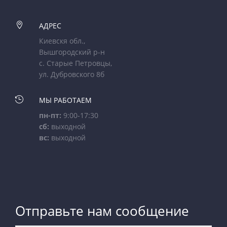

АДРЕС
Киевскя обл.,
Вышгородский р-н
с. Старые Петровцы,
ул. Дубровского 8б

МЫ РАБОТАЕМ
пн-пт:
9:00-17:30
сб:
выходной
вс:
выходной
Отправьте нам сообщение