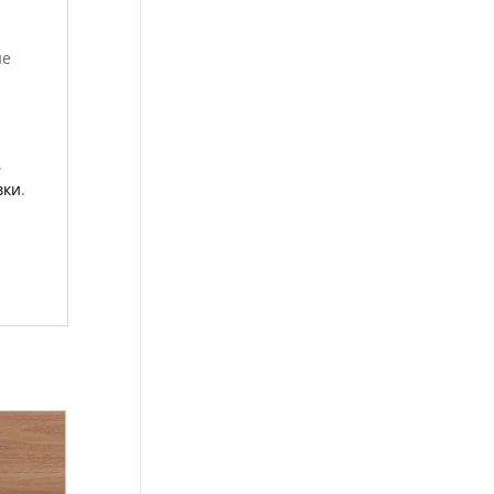
ие
.
вки
.