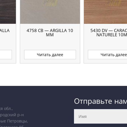
ALLA
4758 CB — ARGILLA 10
5430 DV — CARA
ММ
NATURELE 10
Читать далее
Читать дале
Отправьте на
я обл.,
родский р-н
рые Петровцы,