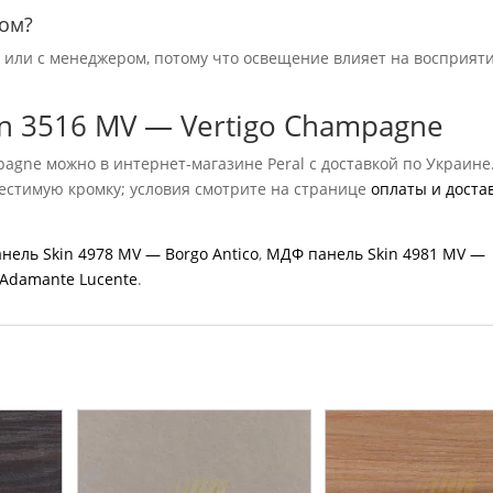
зом?
ю или с менеджером, потому что освещение влияет на восприят
n 3516 MV — Vertigo Champagne
agne можно в интернет-магазине Peral с доставкой по Украине
местимую кромку; условия смотрите на странице
оплаты и доста
нель Skin 4978 MV — Borgo Antico
,
МДФ панель Skin 4981 MV —
Adamante Lucente
.