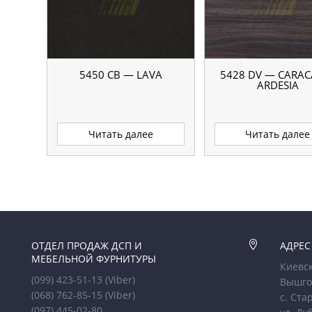
5450 CB — LAVA
5428 DV — CARAC
ARDESIA
Читать далее
Читать далее
ОТДЕЛ ПРОДАЖ ДСП И

АДРЕС
МЕБЕЛЬНОЙ ФУРНИТУРЫ
Киевск
(099) 423-51-13
(Viber)
Вышго
(068) 762-85-15
(Viber)
с. Ста
(097) 445-02-80