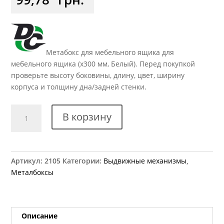
Метабокс для мебельного ящика для
мебельного ящика (x300 мм, Белый). Перед покупкой
проверьте высоту боковины, длину, цвет, ширину
корпуса и толщину дна/задней стенки.
Количество
В корзину
товара
Метабокс
h=150
мм
Артикул:
2105
Категории:
Выдвижные механизмы
,
длина
Металбоксы
300
мм
DC
белый
Описание