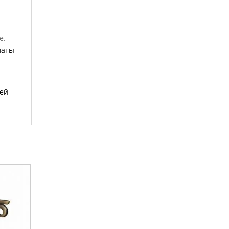
е.
латы
лей