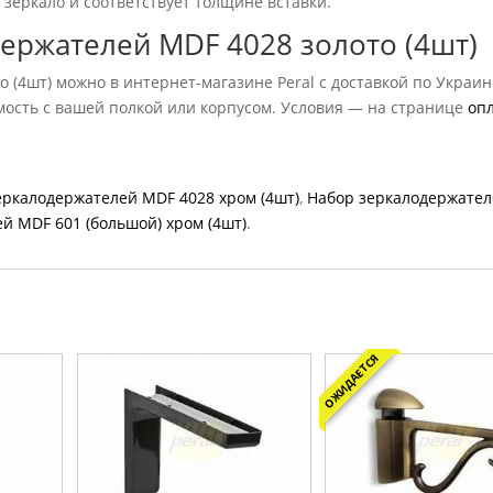
 зеркало и соответствует толщине вставки.
держателей MDF 4028 золото (4шт)
 (4шт) можно в интернет-магазине Peral с доставкой по Украин
мость с вашей полкой или корпусом. Условия — на странице
оп
еркалодержателей MDF 4028 хром (4шт)
,
Набор зеркалодержате
й MDF 601 (большой) хром (4шт)
.
ОЖИДАЕТСЯ