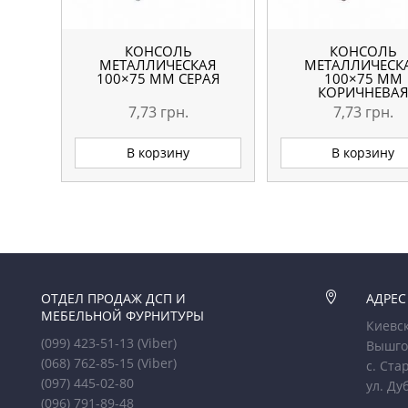
КОНСОЛЬ
КОНСОЛЬ
МЕТАЛЛИЧЕСКАЯ
МЕТАЛЛИЧЕСК
100×75 ММ СЕРАЯ
100×75 ММ
КОРИЧНЕВА
7,73
грн.
7,73
грн.
В корзину
В корзину
ОТДЕЛ ПРОДАЖ ДСП И

АДРЕС
МЕБЕЛЬНОЙ ФУРНИТУРЫ
Киевск
(099) 423-51-13
(Viber)
Вышго
(068) 762-85-15
(Viber)
с. Ста
(097) 445-02-80
ул. Ду
(096) 791-89-48