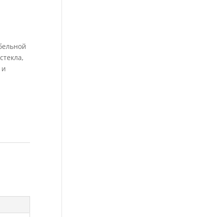
ебельной
стекла,
 и