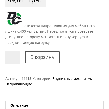
Роликовая направляющая для мебельного
ящика (x400 мм, Белый). Перед покупкой проверьте
длину, цвет, сторону монтажа, ширину корпуса и
предполагаемую нагрузку.
Количество
В корзину
товара
Направляющая
роликовая
x400
Артикул:
11115
Категории:
Выдвижные механизмы
,
мм
Направляющие
DC
стандарт
белая
Описание