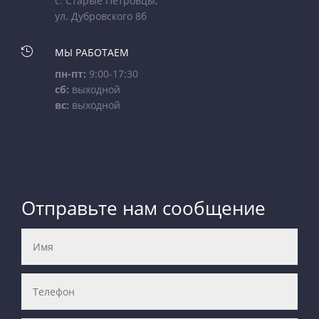
с. Старые Петровцы,
ул. Дубровского 8б

МЫ РАБОТАЕМ
пн-пт:
9:00-17:30
сб:
выходной
вс:
выходной
Отправьте нам сообщение