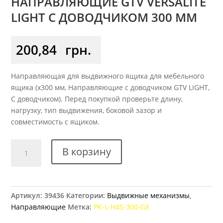
НАПРАВЛЯЮЩИЕ GTV VERSALITE
LIGHT С ДОВОДЧИКОМ 300 ММ
200,84
грн.
Направляющая для выдвижного ящика для мебельного
ящика (x300 мм, Направляющие с доводчиком GTV LIGHT,
С доводчиком). Перед покупкой проверьте длину,
нагрузку, тип выдвижения, боковой зазор и
совместимость с ящиком.
Количество
В корзину
товара
Направляющие
GTV
Versalite
Артикул:
39436
Категории:
Выдвижные механизмы
,
Light
Направляющие
Метка:
PK-L-H45-300-GX
с