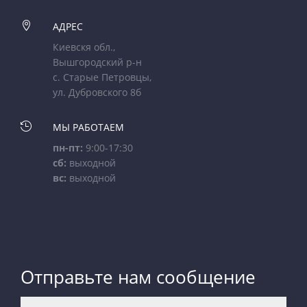

АДРЕС
Киевскя обл.,
Вышгородский р-н
с. Старые Петровцы,
ул. Дубровского 8б

МЫ РАБОТАЕМ
пн-пт:
9:00-17:30
сб:
выходной
вс:
выходной
Отправьте нам сообщение