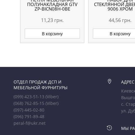
ПОЛУНАКЛАДНАЯ GTV
СТЕКЛЯННОЙ ДВЕ
ZP-BICN08H-0BE
9006 ХРОМ
11,23
грн.
44,56
грн.
В корзину
В корзину
ОТДЕЛ ПРОДАЖ ДСП И

АДРЕС
МЕБЕЛЬНОЙ ФУРНИТУРЫ
Киевск
(099) 423-51-13
(Viber)
Вышго
(068) 762-85-15
(Viber)
с. Ста
(097) 445-02-80
ул. Ду
(096) 791-89-48
peral-f@ukr.net

МЫ Р