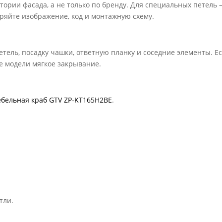
ории фасада, а не только по бренду. Для специальных петель
еряйте изображение, код и монтажную схему.
етель, посадку чашки, ответную планку и соседние элементы. Е
е модели мягкое закрывание.
ебельная краб GTV ZP-KT165H2BE
.
тли.