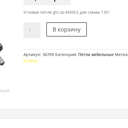
Угловая петля gtv zp-kt45h2 для схемы 135°.
Количество
В корзину
товара
Петля
мебельная
GTV
Артикул:
36709
Категория:
Петли мебельные
Метка
135°
KT45H2
ZP-
KT45H2