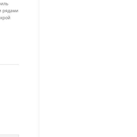
филь
и рядами
скрой