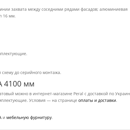
линии захвата между соседними рядами фасадов; алюминиевая
п 16 мм.
омплектующие.
и схему до серийного монтажа.
A 4100 мм
атовый можно в интернет-магазине Peral с доставкой по Украин
омплектующие. Условия — на странице
оплаты и доставки
.
A
и
мебельную фурнитуру
.