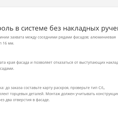
оль в системе без накладных руче
линии захвата между соседними рядами фасадов; алюминиевая
п 16 мм.
та края фасада и позволяет отказаться от выступающих накла
асадами.
: до заказа составьте карту раскроя, проверьте тип C/L,
плект торцевых деталей. Монтаж должен учитывать конструкц
ез два отверстия в фасаде.