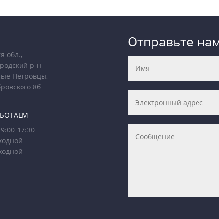
Отправьте на
я обл.,
родский р-н
рые Петровцы,
бровского 8б
АБОТАЕМ
9:00-17:30
ходной
ходной