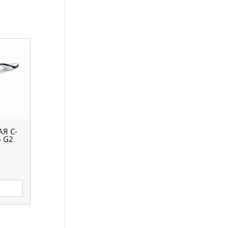
Я C-
6 G2