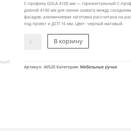
C-профиль GOLA 4100 мм — горизонтальный C-про
длиной 4100 мм для линии захвата между соседним
фасадов; алюминиевая заготовка рассчитана на ра
под проект и ДСП 16 мм. Цвет: черный матовый.
Количество
В корзину
товара
Профиль
С
черный
Артикул:
40520
Категория:
Мебельные ручки
GOLA
L-
4100