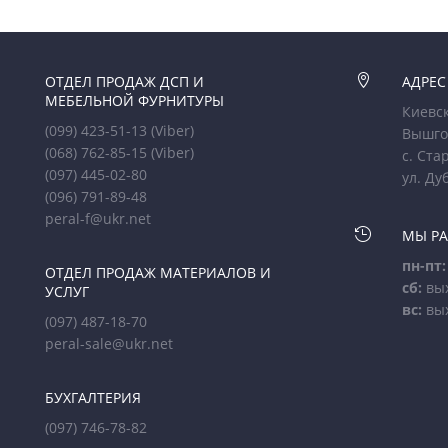
ОТДЕЛ ПРОДАЖ ДСП И

АДРЕС
МЕБЕЛЬНОЙ ФУРНИТУРЫ
Киевск
(099) 423-51-13
(Viber)
Вышго
(068) 762-85-15
(Viber)
с. Ста
(097) 445-02-80
ул. Ду
(096) 791-89-48
peral-f@ukr.net

МЫ Р
пн-пт:
ОТДЕЛ ПРОДАЖ МАТЕРИАЛОВ И
сб:
вы
УСЛУГ
вс:
вы
(097) 487-18-70
peral-sale@ukr.net
БУХГАЛТЕРИЯ
(097) 746-78-82