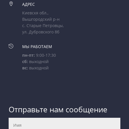

АДРЕС
Киевскя обл.,
Вышгородский р-н
с. Старые Петровцы,
ул. Дубровского 8б

МЫ РАБОТАЕМ
пн-пт:
9:00-17:30
сб:
выходной
вс:
выходной
Отправьте нам сообщение