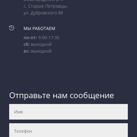
с. Старые Петровцы,
ул. Дубровского 8б

МЫ РАБОТАЕМ
пн-пт:
9:00-17:30
сб:
выходной
вс:
выходной
Отправьте нам сообщение