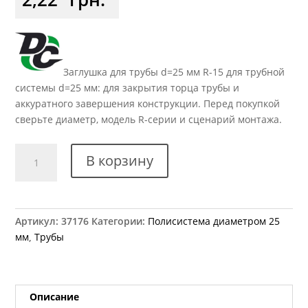
Заглушка для трубы d=25 мм R-15 для трубной
системы d=25 мм: для закрытия торца трубы и
аккуратного завершения конструкции. Перед покупкой
сверьте диаметр, модель R-серии и сценарий монтажа.
Количество
В корзину
товара
R-
15
заглушка
Артикул:
37176
Категории:
Полисистема диаметром 25
наружная
мм
,
Трубы
пластиковая
Описание