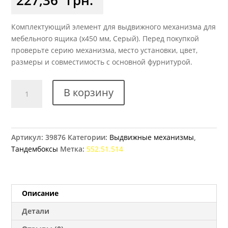
Комплектующий элемент для выдвижного механизма для
мебельного ящика (x450 мм, Серый). Перед покупкой
проверьте серию механизма, место установки, цвет,
размеры и совместимость с основной фурнитурой.
Количество
В корзину
товара
Релинги
Matrix
Box
Артикул:
39876
Категории:
Выдвижные механизмы
,
S
Тандембоксы
Метка:
552.51.514
450
мм
Hafele
серый
Описание
Детали