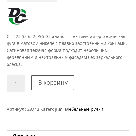
C-1223 SS 6526/96 G5 аналог — вытянутая органическая
дуга в матовом никеле с плавно заостренными концами.
Сатиновая текучая форма подходит небольшим
деревянным и нейтральным фасадам без зеркального
блеска.
Количество
В корзину
товара
Ручка
мебельная
C-
Артикул:
33742
Категория:
Мебельные ручки
1223
SS
6526/96
G5
Описание