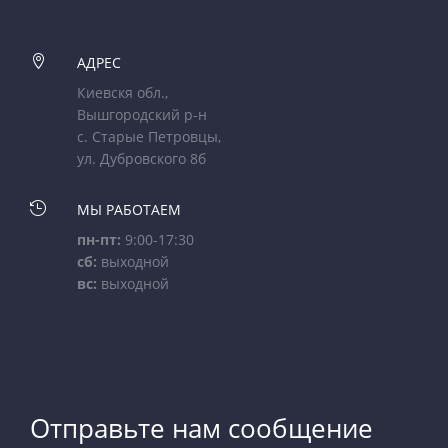

АДРЕС
Киевскя обл.,
Вышгородский р-н
с. Старые Петровцы,
ул. Дубровского 8б

МЫ РАБОТАЕМ
пн-пт:
9:00-17:30
сб:
выходной
вс:
выходной
Отправьте нам сообщение