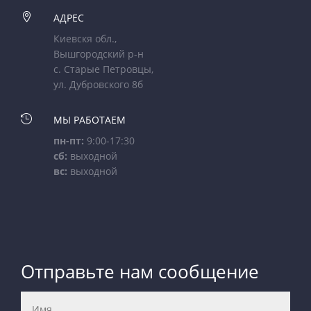

АДРЕС
Киевскя обл.,
Вышгородский р-н
с. Старые Петровцы,
ул. Дубровского 8б

МЫ РАБОТАЕМ
пн-пт:
9:00-17:30
сб:
выходной
вс:
выходной
Отправьте нам сообщение