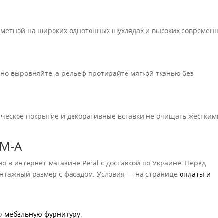
аметной на широких однотонных шухлядах и высоких современ
но выровняйте, а рельеф протирайте мягкой тканью без
ическое покрытие и декоративные вставки не очищать жестким
ZM-A
о в интернет-магазине Peral с доставкой по Украине. Перед
онтажный размер с фасадом. Условия — на странице
оплаты и
ую
мебельную фурнитуру
.