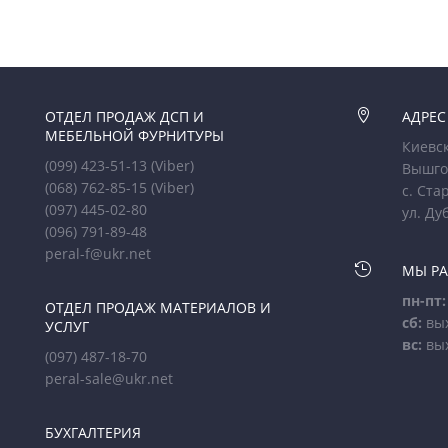
ОТДЕЛ ПРОДАЖ ДСП И

АДРЕС
МЕБЕЛЬНОЙ ФУРНИТУРЫ
Киевск
(099) 423-51-13
(Viber)
Вышго
(068) 762-85-15
(Viber)
с. Ста
(097) 445-02-80
ул. Ду
(096) 791-89-48
peral-f@ukr.net

МЫ Р
пн-пт:
ОТДЕЛ ПРОДАЖ МАТЕРИАЛОВ И
сб:
вы
УСЛУГ
вс:
вы
(097) 487-18-70
peral-sale@ukr.net
БУХГАЛТЕРИЯ