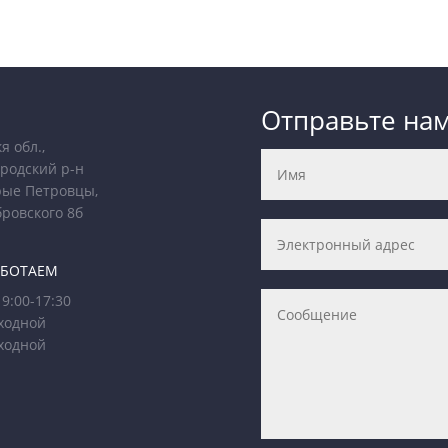
Отправьте на
я обл.,
родский р-н
рые Петровцы,
бровского 8б
АБОТАЕМ
9:00-17:30
ходной
ходной