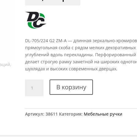
DL-705/224 G2 ZM-A — длинная зеркально-хромиро
прямоугольная скоба с рядом мелких декоративных
углублений вдоль перекладины. Перфорированный 
делает строгую рамку заметной на широких одното
шухлядах и высоких современных дверцах.
Количество
В корзину
товара
Ручка
мебельная
DL-
Артикул:
38611
Категория:
Мебельные ручки
705/224
G2
ZM-