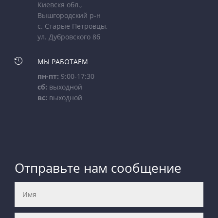
Киевскя обл.,
Вышгородский р-н
с. Старые Петровцы,
ул. Дубровского 8б

МЫ РАБОТАЕМ
пн-пт:
9:00-17:30
сб:
выходной
вс:
выходной
Отправьте нам сообщение