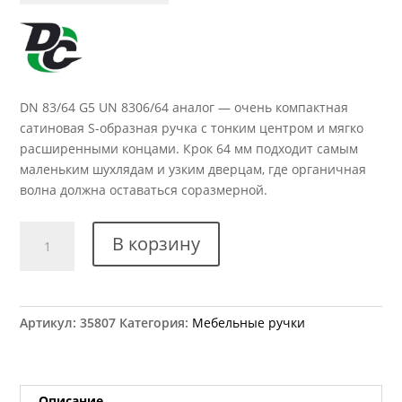
DN 83/64 G5 UN 8306/64 аналог — очень компактная
сатиновая S-образная ручка с тонким центром и мягко
расширенными концами. Крок 64 мм подходит самым
маленьким шухлядам и узким дверцам, где органичная
волна должна оставаться соразмерной.
Количество
В корзину
товара
Ручка
мебельная
DN
Артикул:
35807
Категория:
Мебельные ручки
83/64
G5
UN
8306/64
Описание