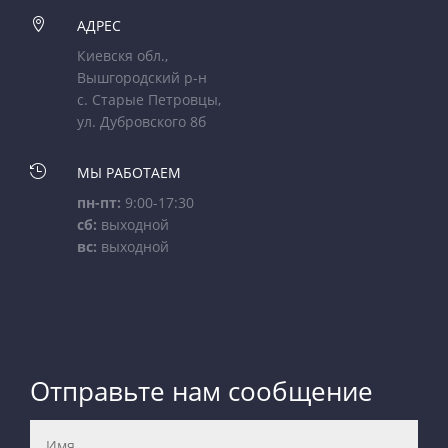

АДРЕС
Киевскя обл.,
Вышгородский р-н
с. Старые Петровцы,
ул. Дубровского 8б

МЫ РАБОТАЕМ
пн-пт:
9:00-17:30
сб:
выходной
вс:
выходной
Отправьте нам сообщение