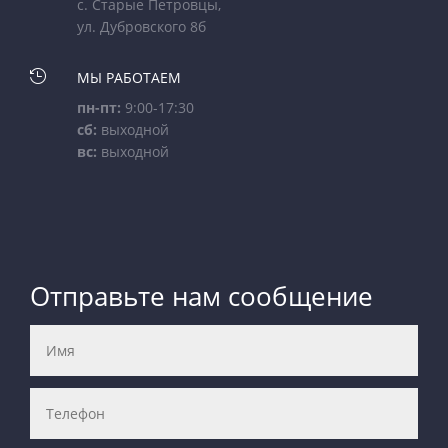
с. Старые Петровцы,
ул. Дубровского 8б

МЫ РАБОТАЕМ
пн-пт:
9:00-17:30
сб:
выходной
вс:
выходной
Отправьте нам сообщение