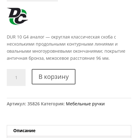
DUR 10 G4 аналог — округлая классическая скоба с
несколькими продольными контурными линиями и
овальными многоуровневыми окончаниями; покрытие
античная бронза, межосевое расстояние 96 мм.
Количество
В корзину
товара
Ручка
мебельная
DUR
Артикул:
35826
Категория:
Мебельные ручки
10/96
G4
аналог
Описание