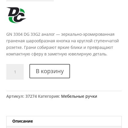
GN 3304 DG 33G2 аналог — зеркально-хромированная
граненая шарообразная кнопка на круглой ступенчатой
розетке. Грани собирают яркие блики и превращают
компактную сферу в заметную ювелирную деталь.
Количество
В корзину
товара
Ручка
мебельная
GN
Артикул:
37274
Категория:
Мебельные ручки
3304
DG
33G2
анаог
Описание