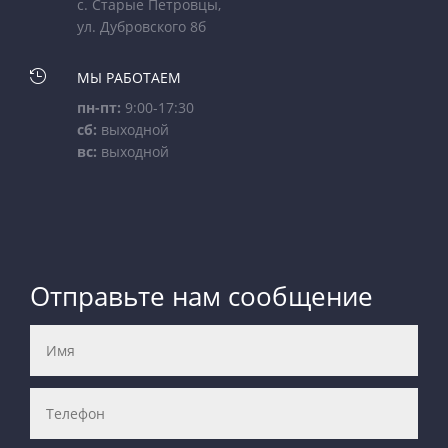
с. Старые Петровцы,
ул. Дубровского 8б

МЫ РАБОТАЕМ
пн-пт:
9:00-17:30
сб:
выходной
вс:
выходной
Отправьте нам сообщение