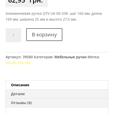
Алюминиевая ручка GTV UA 00-338: шаг 160 мм, длина
169 мм, ширина 25 мм и высота 27,5 мм.
Количество
В корзину
товара
Ручка
мебельная
GTV
Артикул:
39580
Категория:
Мебельные ручки
Метка:
UA
UА-00-338-160
00-
338,
160
мм
Описание
алюминий
Детали
Отзывы (0)