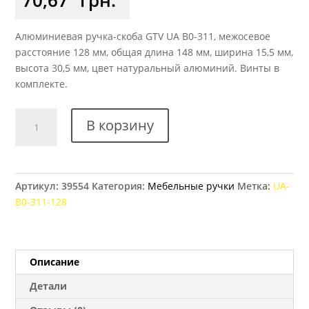
Алюминиевая ручка-скоба GTV UA B0-311, межосевое
расстояние 128 мм, общая длина 148 мм, ширина 15,5 мм,
высота 30,5 мм, цвет натуральный алюминий. Винты в
комплекте.
Количество
В корзину
товара
Ручка
мебельная
GTV
Артикул:
39554
Категория:
Мебельные ручки
Метка:
UА-
UA
В0-311-128
B0-
311,
128
мм
Описание
алюминий
Детали