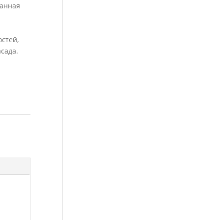
ванная
стей,
сада.