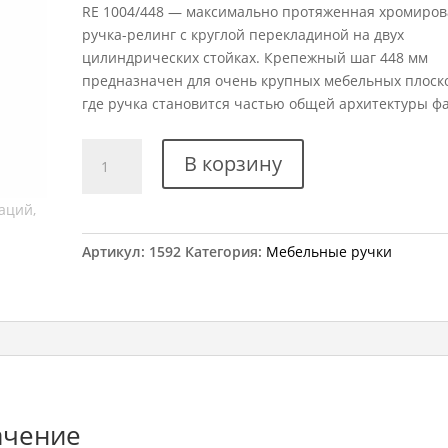
RE 1004/448 — максимально протяженная хромиро
ручка-релинг с круглой перекладиной на двух
цилиндрических стойках. Крепежный шаг 448 мм
предназначен для очень крупных мебельных плоско
где ручка становится частью общей архитектуры фа
Количество
В корзину
товара
Ручка
мебельная
RE
Артикул:
1592
Категория:
Мебельные ручки
1004/448
ачение