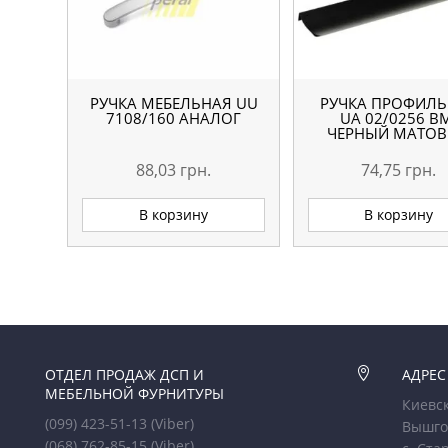
РУЧКА МЕБЕЛЬНАЯ UU
РУЧКА ПРОФИЛ
7108/160 АНАЛОГ
UA 02/0256 B
ЧЕРНЫЙ МАТО
88,03
грн.
74,75
грн.
В корзину
В корзину
ОТДЕЛ ПРОДАЖ ДСП И

АДРЕС
МЕБЕЛЬНОЙ ФУРНИТУРЫ
Киевск
(099) 423-51-13
(Viber)
Вышго
(068) 762-85-15
(Viber)