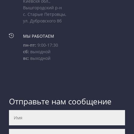
Киевскя обл.,
Вышгородский р-н
с. Старые Петровцы,
ул. Дубровского 8б

МЫ РАБОТАЕМ
пн-пт:
9:00-17:30
сб:
выходной
вс:
выходной
Отправьте нам сообщение