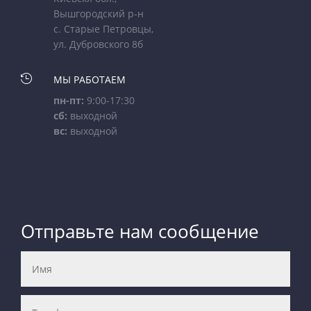
Вышгородский р-н
с. Старые Петровцы,
ул. Дубровского 8б

МЫ РАБОТАЕМ
пн-пт:
9:00-17:30
сб:
выходной
вс:
выходной
Отправьте нам сообщение