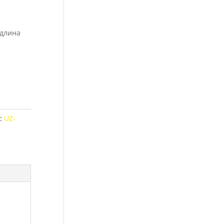
 длина
:
UZ-