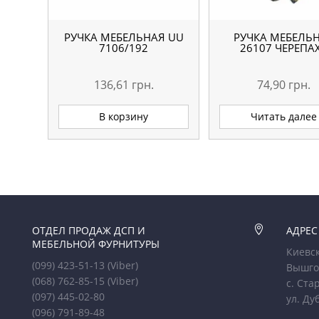
РУЧКА МЕБЕЛЬНАЯ UU
РУЧКА МЕБЕЛЬ
7106/192
26107 ЧЕРЕПА
136,61
грн.
74,90
грн.
В корзину
Читать далее
ОТДЕЛ ПРОДАЖ ДСП И

АДРЕС
МЕБЕЛЬНОЙ ФУРНИТУРЫ
Киевск
(099) 423-51-13
(Viber)
Вышго
(068) 762-85-15
(Viber)
с. Ста
(097) 445-02-80
ул. Ду
(096) 791-89-48