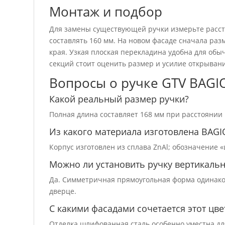
Монтаж и подбор
Для замены существующей ручки измерьте расст
составлять 160 мм. На новом фасаде сначала раз
края. Узкая плоская перекладина удобна для обы
секций стоит оценить размер и усилие открывани
Вопросы о ручке GTV BAGI
Какой реальный размер ручки?
Полная длина составляет 168 мм при расстоянии
Из какого материала изготовлена BAGI
Корпус изготовлен из сплава ZnAl; обозначение 
Можно ли установить ручку вертикаль
Да. Симметричная прямоугольная форма одинако
дверце.
С какими фасадами сочетается этот цве
Отделка шлифованная сталь особенно уместна дл