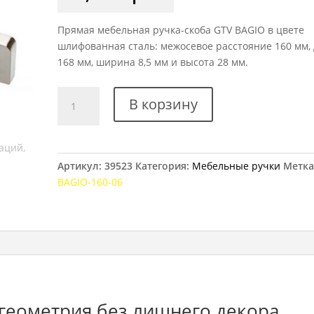
Прямая мебельная ручка-скоба GTV BAGIO в цвете
шлифованная сталь: межосевое расстояние 160 мм,
168 мм, ширина 8,5 мм и высота 28 мм.
Количество
В корзину
товара
Ручка
мебельная
GTV
Артикул:
39523
Категория:
Мебельные ручки
Метка
BAGIO,
BAGIO-160-06
160
мм
шлифованная
сталь
 геометрия без лишнего декора