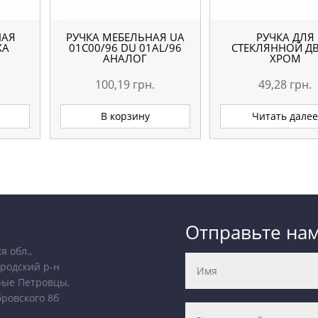
НАЯ
РУЧКА МЕБЕЛЬНАЯ UA
РУЧКА ДЛЯ
ХА
01С00/96 DU 01AL/96
СТЕКЛЯННОЙ Д
АНАЛОГ
ХРОМ
100,19
грн.
49,28
грн.
В корзину
Читать дале
Отправьте на
я обл.,
родский р-н
рые Петровцы,
бровского 8б