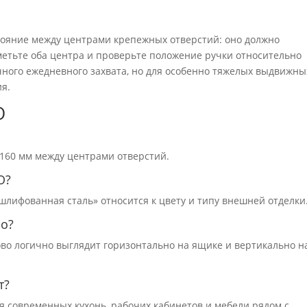
ояние между центрами крепежных отверстий: оно должно
метьте оба центра и проверьте положение ручки относительно
чного ежедневного захвата, но для особенно тяжелых выдвижны
я.
O
 160 мм между центрами отверстий.
O?
«шлифованная сталь» относится к цвету и типу внешней отделки
но?
во логично выглядит горизонтально на ящике и вертикально н
т?
я современных кухонь, рабочих кабинетов и мебели рядом с