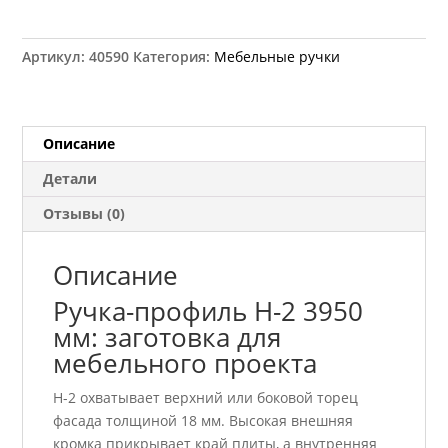
Ручка-
профиль
накладная
Артикул:
40590
Категория:
Мебельные ручки
H-
2
18
мм
Описание
L-
Детали
3,95
BM
Отзывы (0)
черная
Описание
Ручка-профиль H-2 3950
мм: заготовка для
мебельного проекта
H-2 охватывает верхний или боковой торец
фасада толщиной 18 мм. Высокая внешняя
кромка прикрывает край плиты, а внутренняя