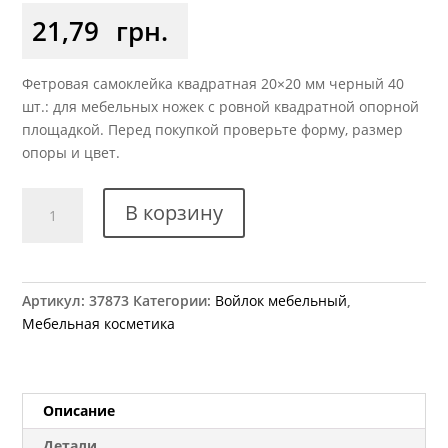
21,79
грн.
Фетровая самоклейка квадратная 20×20 мм черный 40
шт.: для мебельных ножек с ровной квадратной опорной
площадкой. Перед покупкой проверьте форму, размер
опоры и цвет.
Количество
В корзину
товара
Самоклейка
мягкая
войлок
Артикул:
37873
Категории:
Войлок мебельный
,
20x20
Мебельная косметика
мм
квадратная
черная
40
Описание
шт.
Детали