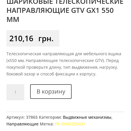
ШАРИКОВЫЕ ТЕЛЕСКОПИЧЕСКИЕ
НАПРАВЛЯЮЩИЕ GTV GX1 550
ММ
210,16
грн.
Телескопическая направляющая для мебельного ящика
(x550 мм, Направляющие телескопические GTV). Перед
покупкой проверьте длину, тип выдвижения, нагрузку,
боковой зазор и способ фиксации к корпусу.
Количество
В корзину
товара
Шариковые
телескопические
направляющие
Артикул:
37865
Категории:
Выдвижные механизмы
,
GTV
Направляющие
Метка:
PK-0H45550GX1
GX1