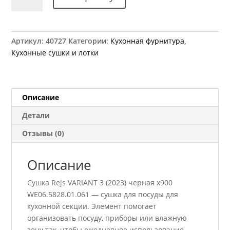
товара
Сушка
Rejs
VARIANT
Артикул:
40727
Категории:
Кухонная фурнитура
,
3
Кухонные сушки и лотки
(2023)
черная
x900
WE06.5828.01.061
Описание
Детали
Отзывы (0)
Описание
Сушка Rejs VARIANT 3 (2023) черная x900
WE06.5828.01.061 — сушка для посуды для
кухонной секции. Элемент помогает
организовать посуду, приборы или влажную
зону так, чтобы ежедневное использование