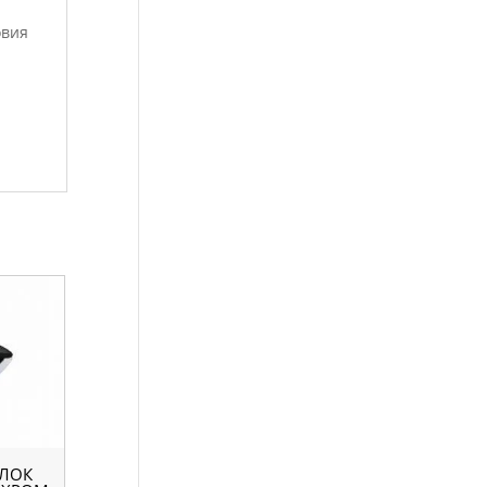
овия
ОЛОК