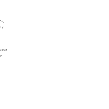
ок,
ту,
вной
ки