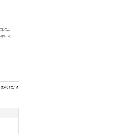
Перед
дуля,
ержатели