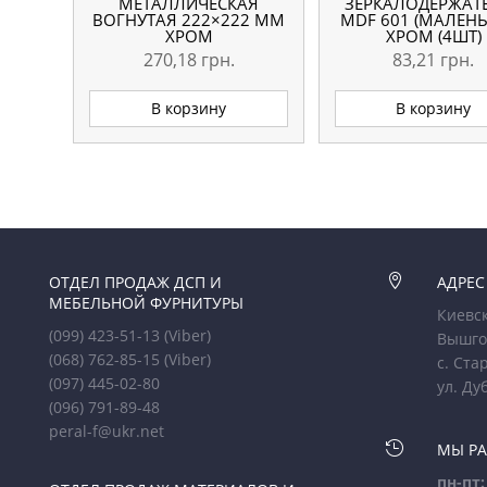
МЕТАЛЛИЧЕСКАЯ
ЗЕРКАЛОДЕРЖАТ
ВОГНУТАЯ 222×222 ММ
MDF 601 (МАЛЕН
ХРОМ
ХРОМ (4ШТ)
270,18
грн.
83,21
грн.
В корзину
В корзину
ОТДЕЛ ПРОДАЖ ДСП И

АДРЕС
МЕБЕЛЬНОЙ ФУРНИТУРЫ
Киевск
(099) 423-51-13
(Viber)
Вышго
(068) 762-85-15
(Viber)
с. Ста
(097) 445-02-80
ул. Ду
(096) 791-89-48
peral-f@ukr.net

МЫ Р
пн-пт: