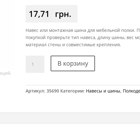
17,71
грн.
Навес или монтажная шина для мебельной полки. 
покупкой проверьте тип навеса, длину шины, вес мо
материал стены и совместимые крепления.
Количество
В корзину
товара
Ушко
для
навешивания
Артикул:
35690
Категории:
Навесы и шины
,
Полкод
шкафов
регулируемое
светло-
коричневое