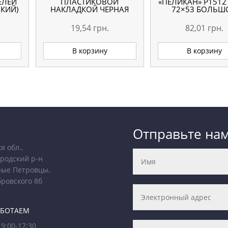
ЕЛЕЙ
ПЛАСТИКОВОЙ
«ПЕЛИКАН» Р1512
ЬКИЙ)
НАКЛАДКОЙ ЧЕРНАЯ
72×53 БОЛЬШ
19,54
грн.
82,01
грн.
В корзину
В корзину
Отправьте на
я обл.,
родский р-н
рые Петровцы,
бровского 8б
АБОТАЕМ
9:00-17:30